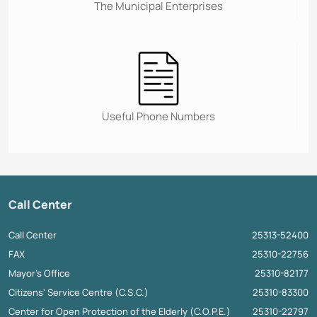
The Municipal Enterprises
Useful Phone Numbers
Call Center
Call Center
25313-52400
FAX
25310-22756
Mayor's Office
25310-82177
Citizens' Service Centre (C.S.C.)
25310-83300
Center for Open Protection of the Elderly (C.O.P.E.)
25310-22797