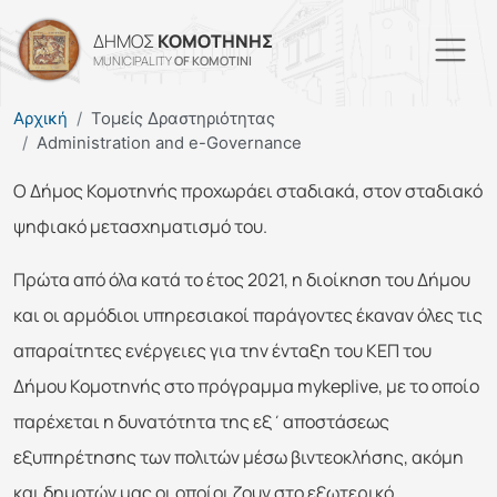
Skip to main content
ΔΗΜΟΣ
ΚΟΜΟΤΗΝΗΣ
MUNICIPALITY
OF KOMOTINI
Αρχική
Τομείς Δραστηριότητας
Administration and e-Governance
Ο Δήμος Κομοτηνής προχωράει σταδιακά, στον σταδιακό
ψηφιακό μετασχηματισμό του.
Πρώτα από όλα κατά το έτος 2021, η διοίκηση του Δήμου
και οι αρμόδιοι υπηρεσιακοί παράγοντες έκαναν όλες τις
απαραίτητες ενέργειες για την ένταξη του ΚΕΠ του
Δήμου Κομοτηνής στο πρόγραμμα mykeplive, με το οποίο
παρέχεται η δυνατότητα της εξ΄αποστάσεως
εξυπηρέτησης των πολιτών μέσω βιντεοκλήσης, ακόμη
και δημοτών μας οι οποίοι ζουν στο εξωτερικό.