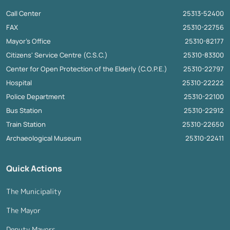
Call Center
25313-52400
FAX
25310-22756
Mayor's Office
25310-82177
Citizens' Service Centre (C.S.C.)
25310-83300
Center for Open Protection of the Elderly (C.O.P.E.)
25310-22797
Hospital
25310-22222
Police Department
25310-22100
Bus Station
25310-22912
Train Station
25310-22650
Archaeological Museum
25310-22411
Quick Actions
The Municipality
The Mayor
Deputy Mayors