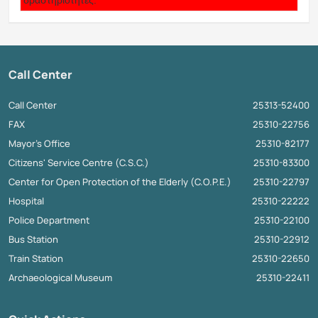
δραστηριότητες.
Call Center
Call Center
25313-52400
FAX
25310-22756
Mayor's Office
25310-82177
Citizens' Service Centre (C.S.C.)
25310-83300
Center for Open Protection of the Elderly (C.O.P.E.)
25310-22797
Hospital
25310-22222
Police Department
25310-22100
Bus Station
25310-22912
Train Station
25310-22650
Archaeological Museum
25310-22411