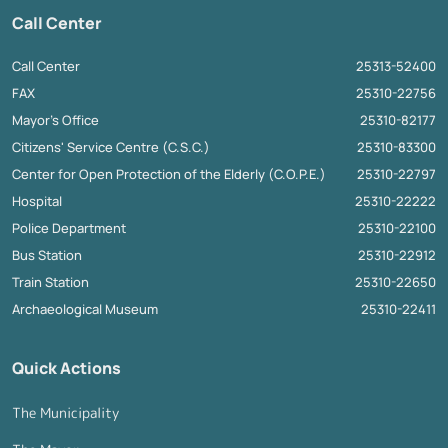
Call Center
Call Center
25313-52400
FAX
25310-22756
Mayor's Office
25310-82177
Citizens' Service Centre (C.S.C.)
25310-83300
Center for Open Protection of the Elderly (C.O.P.E.)
25310-22797
Hospital
25310-22222
Police Department
25310-22100
Bus Station
25310-22912
Train Station
25310-22650
Archaeological Museum
25310-22411
Quick Actions
The Municipality