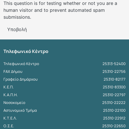
This question is for testing whether or not you are a
human visitor and to prevent automated spam
submissions.
Υποβολή
Τηλεφωνικό Κέντρο
Τηλεφωνικό Κέντρο
25313-52400
FAX Δήμου
25310-22756
Γραφείο Δημάρχου
25310-82177
Κ.Ε.Π.
25310-83300
Κ.Α.Π.Η.
25310-22797
Νοσοκομείο
25310-22222
Αστυνομικό Τμήμα
25310-22100
Κ.Τ.Ε.Λ.
25310-22912
Ο.Σ.Ε.
25310-22650