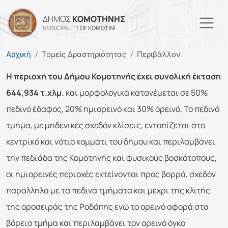
Παράκαμψη προς το κυρί
ΔΗΜΟΣ
ΚΟΜΟΤΗΝΗΣ
MUNICIPALITY
OF KOMOTINI
Αρχική
Τομείς Δραστηριότητας
Περιβάλλον
Η περιοχή του Δήμου Κομοτηνής έχει συνολική έκταση
644,934 τ.χλμ.
και μορφολογικά κατανέμεται σε 50%
πεδινό έδαφος, 20% ημιορεινό και 30% ορεινό. Το πεδινό
τμήμα, με μηδενικές σχεδόν κλίσεις, εντοπίζεται στο
κεντρικό και νότιο κομμάτι του δήμου και περιλαμβάνει
την πεδιάδα της Κομοτηνής και φυσικούς βοσκότοπους,
οι ημιορεινές περιοχές εκτείνονται προς βορρά, σχεδόν
παράλληλα με τα πεδινά τμήματα και μέχρι της κλιτής
της οροσειράς της Ροδόπης ενώ το ορεινό αφορά στο
βόρειο τμήμα και περιλαμβάνει τον ορεινό όγκο