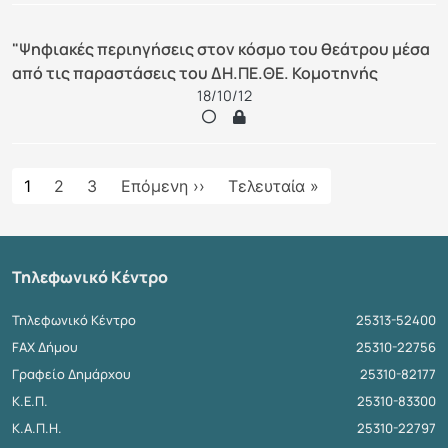
"Ψηφιακές περιηγήσεις στον κόσμο του θεάτρου μέσα
από τις παραστάσεις του ΔΗ.ΠΕ.ΘΕ. Κομοτηνής
18/10/12
Σελιδοποίηση
Next page
Last page
1
2
3
Επόμενη ››
Τελευταία »
Τηλεφωνικό Κέντρο
Τηλεφωνικό Κέντρο
25313-52400
FAX Δήμου
25310-22756
Γραφείο Δημάρχου
25310-82177
Κ.Ε.Π.
25310-83300
Κ.Α.Π.Η.
25310-22797