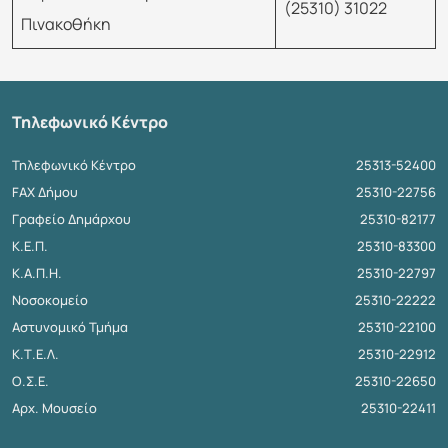
(25310) 31022
Πινακοθήκη
Τηλεφωνικό Κέντρο
Τηλεφωνικό Κέντρο
25313-52400
FAX Δήμου
25310-22756
Γραφείο Δημάρχου
25310-82177
Κ.Ε.Π.
25310-83300
Κ.Α.Π.Η.
25310-22797
Νοσοκομείο
25310-22222
Αστυνομικό Τμήμα
25310-22100
Κ.Τ.Ε.Λ.
25310-22912
Ο.Σ.Ε.
25310-22650
Αρχ. Μουσείο
25310-22411