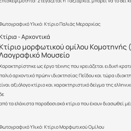
Επισκεψιμότητα: Στεγάζεται η Ταξιαρχία, μπορεί να το δει 
Φωτογραφικό Υλικό: Κτίριο Παλιάς Μεραρχίας
Κτίρια - Αρχοντικά
Κτίριο μορφωτικού ομίλου Κομοτηνής (
Λαογραφικό Μουσείο
Xαρακτηρίστηκε ως έργο τέχνης που χρειάζεται ειδική κρατι
παλιό αρχοντικό πρώην ιδιοκτησίας Πεΐδου και τώρα ιδιοκ
είναι αξιόλογο κτίριο και χαρακτηριστικό δείγμα της ελληνι
δε
από τα ελάχιστα παραδοσιακά κτίρια που έχουν διασωθεί μέ
Φωτογραφικό Υλικό: Κτίριο Μορφωτικού Ομίλου