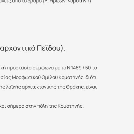
κανείς από το δρόμο (Λ. Ηρώων, Κομοτηνή)
αρχοντικό Πεΐδου).
κή προστασία σύμφωνα με το N 1469 / 50 το
τησίας Mορφωτικού Oμίλου Kομοτηνής, διότι
κής λαϊκής αρχιτεκτονικής της Θράκης, είναι
χρι σήμερα στην πόλη της Kομοτηνής.