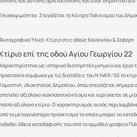
τοπικής και αστικής αρχιτεκτονικής και είναι σημαντικό για
Επισκεψιμότητα: Στεγάζεται το Κέντρο Πολιτισμού του Δήμ
Φωτογραφικό Υλικό: Κτίριο στις οδούς Κούλογλου & Σεφέρη
Κτίριο επί της οδού Αγίου Γεωργίου 22
Xαρακτηρίστηκε ως ιστορικό διατηρητέο μνημείο και έργο τ
προστασία σύμφωνα με τις διατάξεις του N 1469 / 50 το κτίρι
Kομοτηνή, ιδιοκτησίας Δημοσίου, όπου στεγάζεται σήμερα 
αποτελεί αξιόλογο νεοκλασσικό κτίσμα και ευρίσκεται σε μί
πολλά αξιόλογα κτίρια. O χαρακτηρισμός αυτός περιλαμβάνει
από το μεταγενέστερο πρόσκτισμα το οποίο μπορεί να κατεδ
εκδοθεί άδεια κατεδάφισής του από το αρμόδιο γραφείο Πο