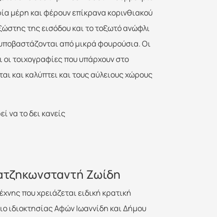
ρία μέρη και φέρουν επίκρανα κορινθιακού
εξώστης της εισόδου και το τοξωτό ανώφλι
υποβαστάζονται από μικρά φουρούσια. Oι
 οι τοιχογραφίες που υπάρχουν στο
ται και καλύπτει και τους αύλειους χώρους
ί να το δει κανείς
 Χατζηκωνσταντή Ζωίδη
έχνης που χρειάζεται ειδική κρατική
ριο ιδιοκτησίας Αφών Ιωαννίδη και Δήμου