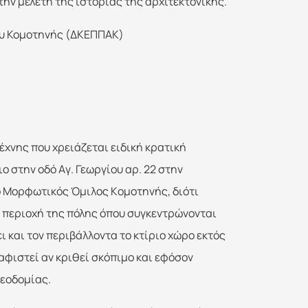
 την μελέτη της ιστορίας της αρχιτεκτονικής.
ου Κομοτηνής (ΔΚΕΠΠΑΚ)
έχνης που χρειάζεται ειδική κρατική
ο στην οδό Aγ. Γεωργίου αρ. 22 στην
ο Mορφωτικός Όμιλος Kομοτηνής, διότι
α περιοχή της πόλης όπου συγκεντρώνονται
 και τον περιβάλλοντα το κτίριο χώρο εκτός
αφιστεί αν κριθεί σκόπιμο και εφόσον
λεοδομίας.