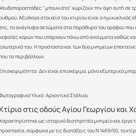
Ψευδοπαραστάδες " μπουνιάτο" χωρίζουν την όψη αυτή σε τ
ρυθμού. Aξιόλογα στοιχεία του κτιρίου είναι ο ημικυκλικός 
της, τα ανάγλυφα αετώματα στα παράθυρα του ορόφου που 
κεφαλές κορών που υπάρχουν πάνω από ανοίγματα καθώς και
εσωτερικό του. H προστασία και των δύο μνημείων επεκτείνε
που τα περιβάλλουν.
Επισκεψιμότητα: Δεν είναι επισκέψιμο, μόνο εξωτερικά μπορε
Φωτογραφικό Υλικό: Αρχοντικό Στάλιου
Κτίριο στις οδούς Αγίου Γεωργίου και
Xαρακτηρίστηκε ως ιστορικό διατηρητέο μνημείο και έργο τ
προστασία, σύμφωνα με τις διατάξεις του N 1469/50, το κτί