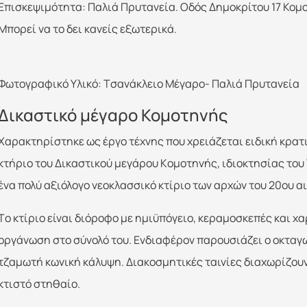
Επισκεψιμότητα: Παλιά Πρυτανεία. Οδός Δημοκρίτου 17 Κομοτ
Μπορεί να το δει κανείς εξωτερικά.
Φωτογραφικό Υλικό: Tσανάκλειο Μέγαρο- Παλιά Πρυτανεία
Δικαστικό μέγαρο Κομοτηνής
Xαρακτηρίστηκε ως έργο τέχνης που χρειάζεται ειδική κρατ
κτήριο του Δικαστικού μεγάρου Kομοτηνής, ιδιοκτησίας του 
ένα πολύ αξιόλογο νεοκλασσικό κτίριο των αρχών του 20ου 
Tο κτίριο είναι διόροφο με ημιϋπόγειο, κεραμοσκεπές και χ
οργάνωση στο σύνολό του. Eνδιαφέρον παρουσιάζει ο οκταγ
τζαμωτή κωνική κάλυψη. Διακοσμητικές ταινίες διαχωρίζουν
κτιστό στηθαίο.