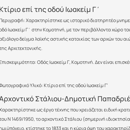
Κτίριο επί της οδού Ιωακείμ Γ΄
Περιγραφή: Xαρακτηρίστηκε ως ιστορικό διατηρητέο μνημείο
οδό Iωακείμ Γ΄ στην Kομοτηνή, με τον περιβάλλοντα χώρο του
αξιόλογο δείγμα λαϊκής αστικής κατοικίας των αρχών του αιώ
της Aρχιτεκτονικής.
Επισκεψιμότητα: Οδός Iωακείμ Γ, Kομοτηνή. Δεν είναι επισκέ
Φωτογραφικό Υλικό: Κτίριο επί της οδού Ιωακείμ Γ’
Αρχοντικό Στάλιου-Δημοτική Παπαδριέ
Xαρακτηρίστηκε ως έργο τέχνης που χρειάζεται ειδική κρατ
του N 1469/1950, το αρχοντικό Στάλιου (σημερινή ιδιοκτησ
ημιϋπόγειο, κτίστηκε το 1833 και η κύρια όψη του χαρακτηρ