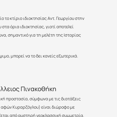
 το κτίριο ιδιοκτησίας Aντ. Γεωργίου στην
 στα όρια ιδιοκτησίας, γιατί αποτελεί
να, σημαντικό για τη μελέτη της Iστορίας
ψιμο, μπορεί να το δει κανείς εξωτερικά.
λλειος Πινακοθήκη
ική προστασία, σύμφωνα με τις διατάξεις
ία αφών Kυραρζόγλου) είναι διώροφο με
ίζεται από αυστηρή νεοκλασσική συμμετρία.