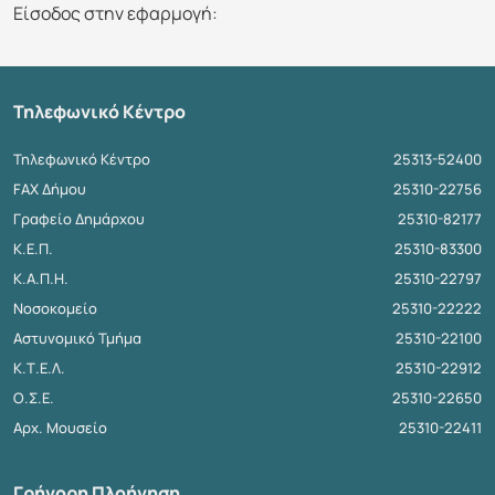
Είσοδος στην εφαρμογή:
Τηλεφωνικό Κέντρο
Τηλεφωνικό Κέντρο
25313-52400
FAX Δήμου
25310-22756
Γραφείο Δημάρχου
25310-82177
Κ.Ε.Π.
25310-83300
Κ.Α.Π.Η.
25310-22797
Νοσοκομείο
25310-22222
Αστυνομικό Τμήμα
25310-22100
Κ.Τ.Ε.Λ.
25310-22912
Ο.Σ.Ε.
25310-22650
Αρχ. Μουσείο
25310-22411
Γρήγορη Πλοήγηση