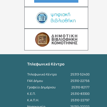
Τηλεφωνικό Κέντρο
Τηλεφωνικό Κέντρο
25313-52400
FAX Δήμου
25310-22756
Γραφείο Δημάρχου
25310-82177
Κ.Ε.Π.
25310-83300
Κ.Α.Π.Η.
25310-22797
Νοσοκομείο
25310-22222