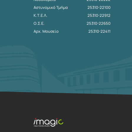
Αστυνομικό Τμήμα
25310-22100
Κ.Τ.Ε.Λ.
25310-22912
Ο.Σ.Ε.
25310-22650
Αρχ. Μουσείο
25310-22411