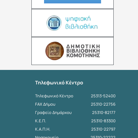
Τηλεφωνικό Κέντρο
Τηλεφωνικό Κέντρο
25313-52400
FAX Δήμου
25310-22756
Γραφείο Δημάρχου
25310-82177
Κ.Ε.Π.
25310-83300
Κ.Α.Π.Η.
25310-22797
Νοσοκομείο
25310-22222