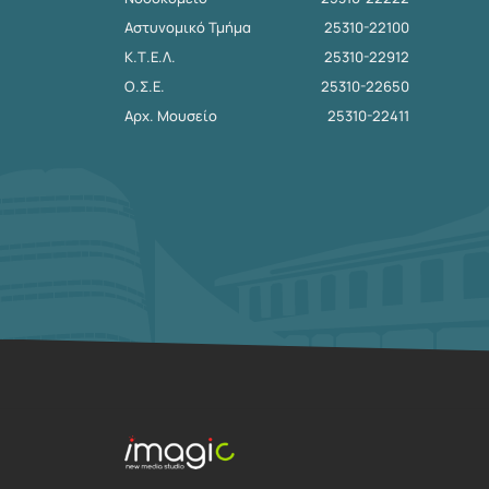
Αστυνομικό Τμήμα
25310-22100
Κ.Τ.Ε.Λ.
25310-22912
Ο.Σ.Ε.
25310-22650
Αρχ. Μουσείο
25310-22411