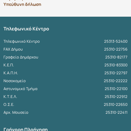
Υπεύθυνη δήλωση
Τηλεφωνικό Κέντρο
Τηλεφωνικό Κέντρο
25313-52400
FAX Δήμου
25310-22756
Γραφείο Δημάρχου
25310-82177
Κ.Ε.Π.
25310-83300
Κ.Α.Π.Η.
25310-22797
Νοσοκομείο
25310-22222
Αστυνομικό Τμήμα
25310-22100
Κ.Τ.Ε.Λ.
25310-22912
Ο.Σ.Ε.
25310-22650
Αρχ. Μουσείο
25310-22411
Γρήγορη Πλοήγηση