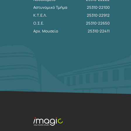
Αστυνομικό Τμήμα
25310-22100
Κ.Τ.Ε.Λ.
25310-22912
Ο.Σ.Ε.
25310-22650
Αρχ. Μουσείο
25310-22411