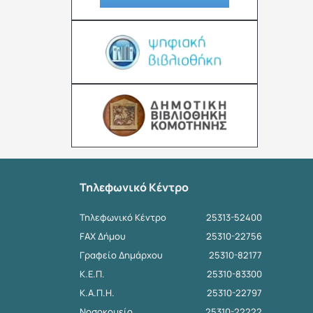
Τηλεφωνικό Κέντρο
Τηλεφωνικό Κέντρο
25313-52400
FAX Δήμου
25310-22756
Γραφείο Δημάρχου
25310-82177
Κ.Ε.Π.
25310-83300
Κ.Α.Π.Η.
25310-22797
Νοσοκομείο
25310-22222